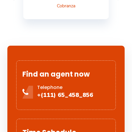
Cobranza
Find an agent now
Telephone
+(111) 65_458_856