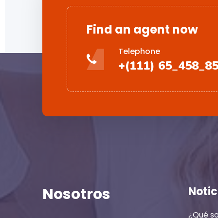
Find an agent now
Telephone
+(111) 65_458_8
Nosotros
Notic
¿Qué so