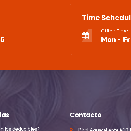
Time Schedu
Office Time
56
Mon - Fri
ias
Contacto
n los deducibles?
Blvd Aguacaliente #104