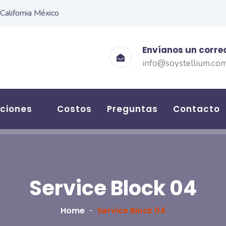
 California México
Envíanos un corre
info@soystellium.co
uciones
Costos
Preguntas
Contacto
Service Block 04
Home
Service Block 04