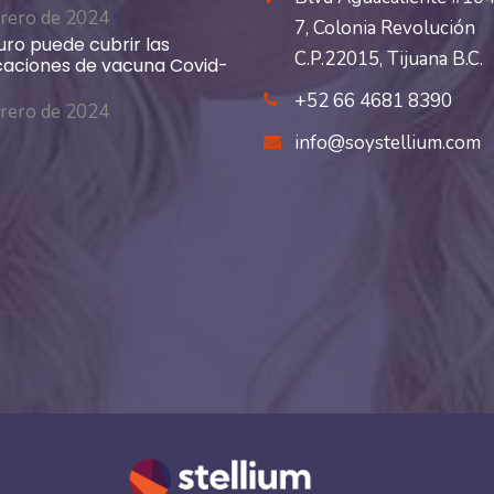
brero de 2024
7, Colonia Revolución
uro puede cubrir las
C.P.22015, Tijuana B.C.
aciones de vacuna Covid-
+52 66 4681 8390
brero de 2024
info@soystellium.com