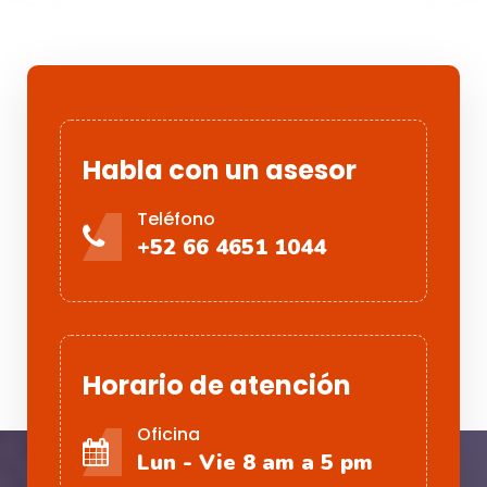
Habla con un asesor
Teléfono
+52 66 4651 1044
Horario de atención
Oficina
Lun - Vie 8 am a 5 pm